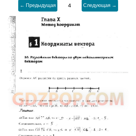
4
← Предыдущая
Следующая →