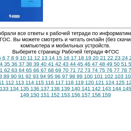
обрали все ответы к рабочей тетради по информатике
ГОС. Вы можете смотреть и читать онлайн (без скачи
компьютера и мобильных устройств.
Выберите страницу Рабочей тетради ФГОС
5
6
7
8
9
10
11
12
13
14
15
16
17
18
19
20
21
22
23
24
4
35
36
37
38
39
40
41
42
43
44
45
46
47
48
49
50
51
5
1
62
63
64
65
66
67
68
69
70
71
72
73
74
75
76
77
78
7
8
89
90
91
92
93
94
95
96
97
98
99
100
101
102
103
10
11
112
113
114
115
116
117
118
119
120
121
124
125
1
133
134
135
136
137
138
139
140
141
142
143
144
14
149
150
151
152
153
156
157
158
159