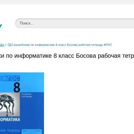
айн
» ГДЗ решебники по информатике 8 класс Босова рабочая тетрадь ФГОС
и по информатике 8 класс Босова рабочая тет