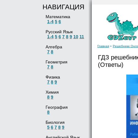
НАВИГАЦИЯ
Математика
1-4
5
6
Русский Язык
1-4
5
6
7
8
9
10
11
Алгебра
Главная
»
Решебники Онл
7
8
ГДЗ решебник
Геометрия
(Ответы)
7
8
Физика
7
8
9
Химия
8
9
География
8
Биология
5
6
7
8
9
Английской Язык