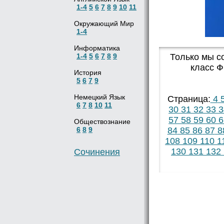
1-4
5
6
7
8
9
10
11
Окружающий Мир
1-4
Информатика
1-4
5
6
7
8
9
Только мы с
класс Ф
История
5
6
7
9
Немецкий Язык
Страница:
4
6
7
8
10
11
30
31
32
33
3
57
58
59
60
6
Обществознание
6
8
9
84
85
86
87
8
108
109
110
1
130
131
132
Сочинения