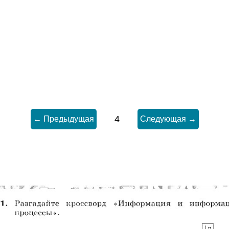
4
← Предыдущая
Следующая →