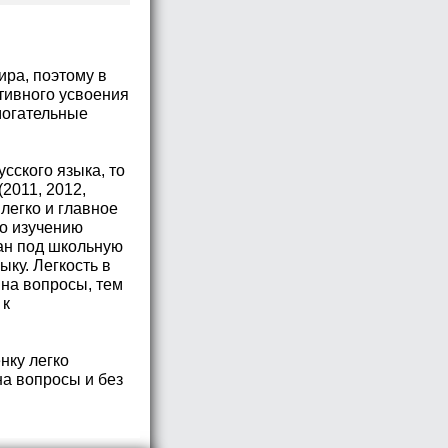
ира, поэтому в
тивного усвоения
могательные
сского языка, то
2011, 2012,
легко и главное
по изучению
ван под школьную
ку. Легкость в
на вопросы, тем
 к
нку легко
а вопросы и без