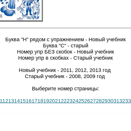
Буква "Н" рядом с упражнением - Новый учебник
Буква "С" - старый
Номер упр БЕЗ скобок - Новый учебник
Номер упр в скобках - Старый учебник
Новый учебник - 2011, 2012, 2013 год
Старый учебник - 2008, 2009 год
Выберите номер страницы:
1
12
13
14
15
16
17
18
19
20
21
22
23
24
25
26
27
28
29
30
31
32
33