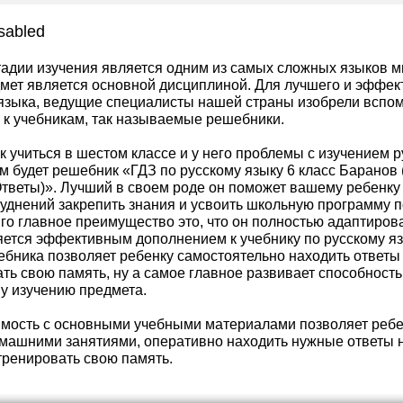
sabled
тадии изучения является одним из самых сложных языков м
дмет является основной дисциплиной. Для лучшего и эффек
 языка, ведущие специалисты нашей страны изобрели вспо
 к учебникам, так называемые решебники.
 учиться в шестом классе и у него проблемы с изучением ру
будет решебник «ГДЗ по русскому языку 6 класс Баранов (
(Ответы)». Лучший в своем роде он поможет вашему ребенку 
руднений закрепить знания и усвоить школьную программу 
Его главное преимущество это, что он полностью адаптиро
ется эффективным дополнением к учебнику по русскому язы
бника позволяет ребенку самостоятельно находить ответы 
ь свою память, ну а самое главное развивает способность
у изучению предмета.
мость с основными учебными материалами позволяет ребе
омашними занятиями, оперативно находить нужные ответы н
тренировать свою память.