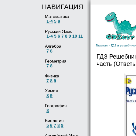
НАВИГАЦИЯ
Математика
1-4
5
6
Русский Язык
1-4
5
6
7
8
9
10
11
Алгебра
Главная
»
ГДЗ и решебники
7
8
ГДЗ Решебник 
Геометрия
часть (Ответы
7
8
Физика
7
8
9
Химия
8
9
География
8
Биология
5
6
7
8
9
Английской Язык