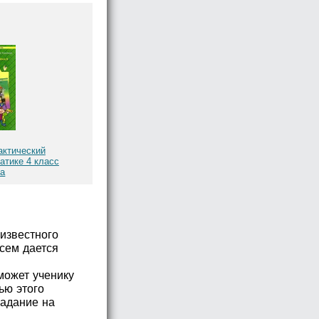
актический
атике 4 класс
ва
известного
всем дается
может ученику
ью этого
задание на