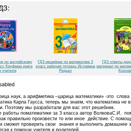
ДЗ:
ик по английскому
ГДЗ решебник по математике 3
ГДЗ ответы дид
асс Кауфман книга
класс рабочая тетрадь Истомина
материал по матем
я учителя
Редько
Козло
sabled
ица наук, а арифметика –царица математики» -это
слова 
атика Карла Гаусса, теперь мы знаем, что математика не 
ии. Поэтому мы разработали для вас этот решебник.
 работы поматематике за 3 класса автор ВолковаС.И.
по
 как правильно произвести то или иное
действие. С помощ
ик сможет проверить свои
знания и выполнить домашнее 
егая к помощи учителя и родителей.