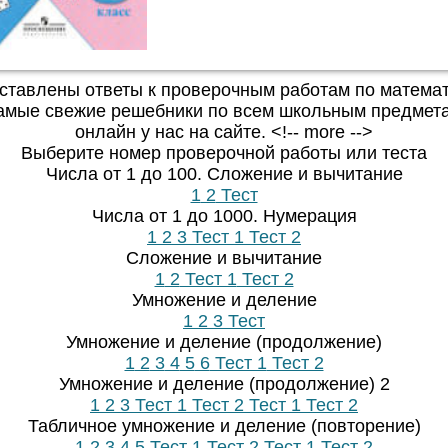
ставлены ответы к проверочным работам по математ
амые свежие решебники по всем школьным предмет
онлайн у нас на сайте. <!-- more -->
Выберите номер проверочной работы или теста
Числа от 1 до 100. Сложение и вычитание
1
2
Тест
Числа от 1 до 1000. Нумерация
1
2
3
Тест 1
Тест 2
Сложение и вычитание
1
2
Тест 1
Тест 2
Умножение и деление
1
2
3
Тест
Умножение и деление (продолжение)
1
2
3
4
5
6
Тест 1
Тест 2
Умножение и деление (продолжение) 2
1
2
3
Тест 1
Тест 2
Тест 1
Тест 2
Табличное умножение и деление (повторение)
1
2
3
4
5
Тест 1
Тест 2
Тест 1
Тест 2