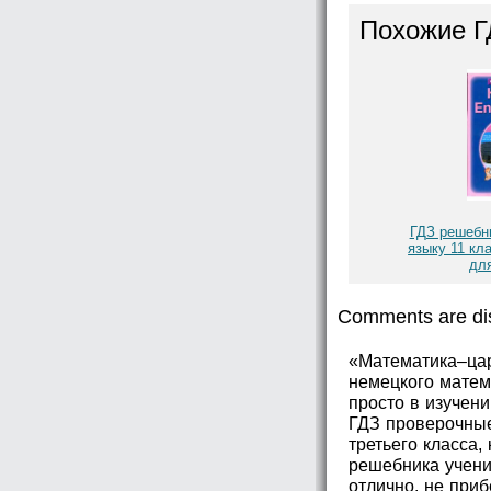
Похожие Г
ГДЗ решебн
языку 11 кл
дл
Comments are di
«Математика–цар
немецкого матем
просто в изучен
ГДЗ проверочные
третьего класса,
решебника учен
отлично, не приб