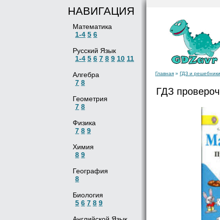
НАВИГАЦИЯ
Математика
1-4
5
6
Русский Язык
1-4
5
6
7
8
9
10
11
Алгебра
Главная
»
ГДЗ и решебники
7
8
ГДЗ провероч
Геометрия
7
8
Физика
7
8
9
Химия
8
9
География
8
Биология
5
6
7
8
9
Английской Язык