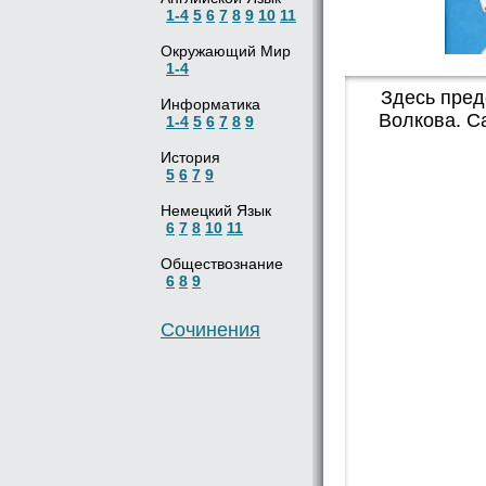
1-4
5
6
7
8
9
10
11
Окружающий Мир
1-4
Здесь пред
Информатика
Волкова. С
1-4
5
6
7
8
9
История
5
6
7
9
Немецкий Язык
6
7
8
10
11
Обществознание
6
8
9
Сочинения