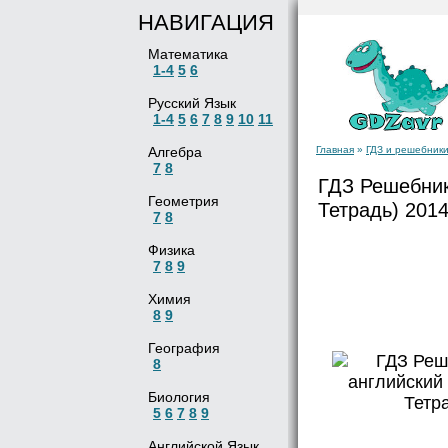
НАВИГАЦИЯ
Математика
1-4
5
6
Русский Язык
1-4
5
6
7
8
9
10
11
Алгебра
Главная
»
ГДЗ и решебники
7
8
ГДЗ Решебник
Геометрия
Тетрадь) 2014
7
8
Физика
7
8
9
Химия
8
9
География
8
Биология
5
6
7
8
9
Английской Язык