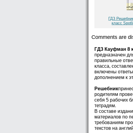
ГДЗ Решебник
класс Spotl
Comments are di
ГДЗ Кауфман 8 к
предназначен дл
правильные ответ
класса, составл
включены ответы 
дополнением к эт
Решебник
принес
родителям прове
себя 5 рабочих б
тетрадям.
В составе издани
материалов по п
требованиям про
текстов на англи