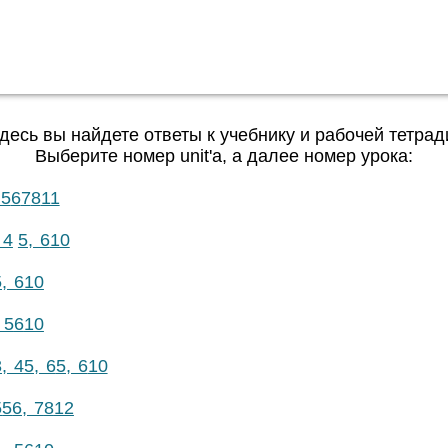
десь вы найдете ответы к учебнику и рабочей тетрад
Выберите номер unit'a, а далее номер урока:
 5
6
7
8
11
 4
5, 6
10
5, 6
10
 5
6
10
3, 4
5, 6
5, 6
10
5
5
6, 7
8
12