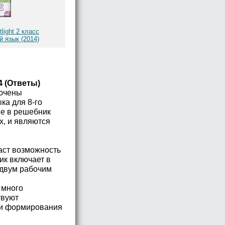
light 2 класс
 язык (2014)
4 (Ответы)
лючены
ка для 8-го
же в решебник
х, и являются
аст возможность
ик включает в
к двум рабочим
 много
твуют
 и формирования