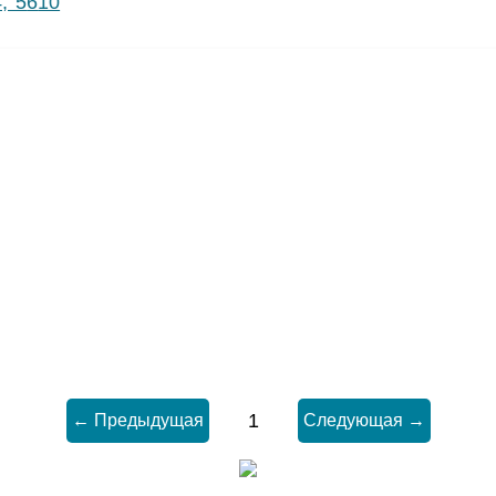
4, 5
6
10
1
← Предыдущая
Следующая →