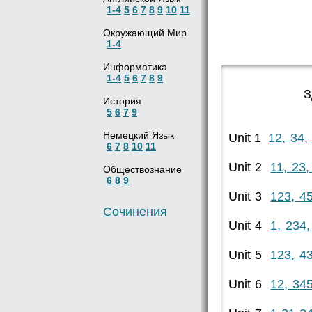
1-4
5
6
7
8
9
10
11
Окружающий Мир
1-4
Информатика
1-4
5
6
7
8
9
З
История
5
6
7
9
Немецкий Язык
Unit 1
1
2, 3
4,
6
7
8
10
11
Unit 2
1
1, 2
3,
Обществознание
6
8
9
Unit 3
1
2
3, 4
Сочинения
Unit 4
1, 2
3
4,
Unit 5
1
2
3, 4
Unit 6
1
2, 3
4