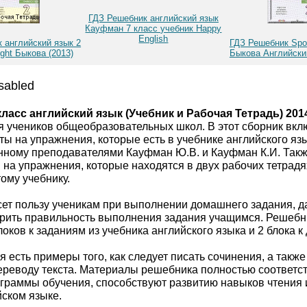
ГДЗ Решебник английский язык
Кауфман 7 класс учебник Happy
English
 английский язык 2
ГДЗ Решебник Spot
ight Быкова (2013)
Быкова Английский
sabled
ласс английский язык (Учебник и Рабочая Тетрадь) 201
я учеников общеобразовательных школ. В этот сборник вк
ы на упражнения, которые есть в учебнике английского язы
енному преподавателями Кауфман Ю.В. и Кауфман К.И. Так
на упражнения, которые находятся в двух рабочих тетрадя
ому учебнику.
ет пользу ученикам при выполнении домашнего задания, д
рить правильность выполнения задания учащимся. Решебн
локов к заданиям из учебника английского языка и 2 блока 
я есть примеры того, как следует писать сочинения, а также
ереводу текста. Материалы решебника полностью соответс
граммы обучения, способствуют развитию навыков чтения
йском языке.